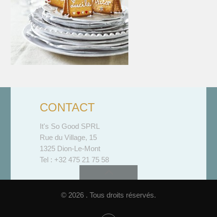
CONTACT
It's So Good SPRL
Rue du Village, 15
1325 Dion-Le-Mont
Tel : +32 475 21 75 58
© 2026 . Tous droits réservés.