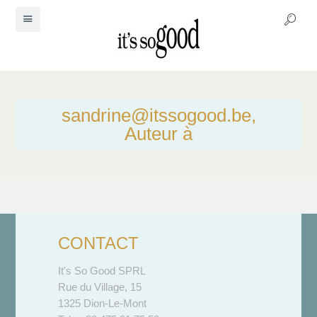
sandrine@itssogood.be,
Auteur à
CONTACT
It's So Good SPRL
Rue du Village, 15
1325 Dion-Le-Mont