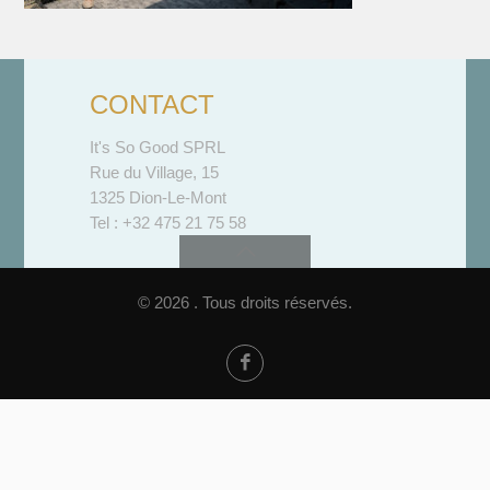
CONTACT
It's So Good SPRL
Rue du Village, 15
1325 Dion-Le-Mont
Tel : +32 475 21 75 58
© 2026 . Tous droits réservés.