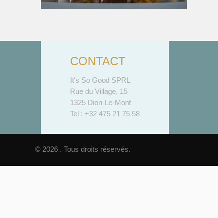
CONTACT
It's So Good SPRL
Rue du Village, 15
1325 Dion-Le-Mont
Tel : +32 475 21 75 58
© 2026 . Tous droits réservés.