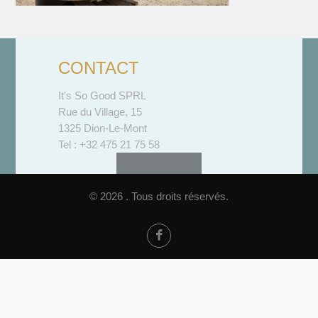
CONTACT
It's So Good SPRL
Rue du Village, 15
1325 Dion-Le-Mont
Tel : +32 475 21 75 58
© 2026 . Tous droits réservés.