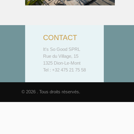
CONTACT
It's So Good SPRL
Rue du Village, 15
1325 Dion-Le-Mont
Tel : +32 475 21 75 58
© 2026 . Tous droits réservés.