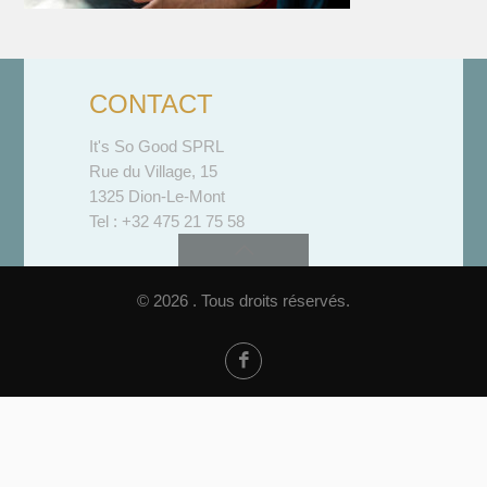
CONTACT
It's So Good SPRL
Rue du Village, 15
1325 Dion-Le-Mont
Tel : +32 475 21 75 58
© 2026 . Tous droits réservés.