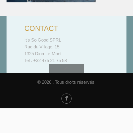
CONTACT
It's So Good SPRL
Rue du Village, 15
1325 Dion-Le-Mont
Tel : +32 475 21 75 58
© 2026 . Tous droits réservés.