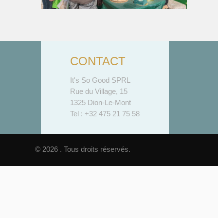
CONTACT
It's So Good SPRL
Rue du Village, 15
1325 Dion-Le-Mont
Tel : +32 475 21 75 58
© 2026 . Tous droits réservés.