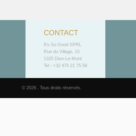
CONTACT
It's So Good SPRL
Rue du Village, 15
1325 Dion-Le-Mont
Tel : +32 475 21 75 58
© 2026 . Tous droits réservés.